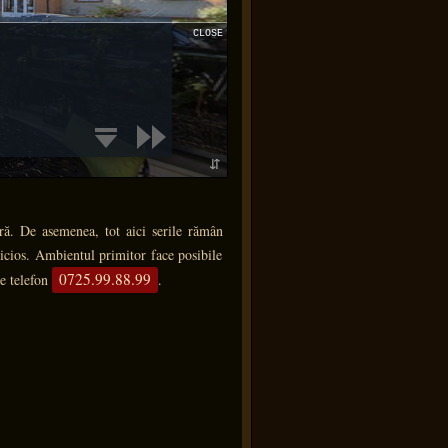
tră. De asemenea, tot aici serile rămân
licios. Ambientul primitor face posibile
0725.99.88.99
de telefon
.